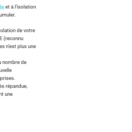
de
et à l’isolation
umuler.
olation de votre
GE (reconnu
es n’est plus une
du nombre de
uvelle
prises.
rès répandue,
nt une