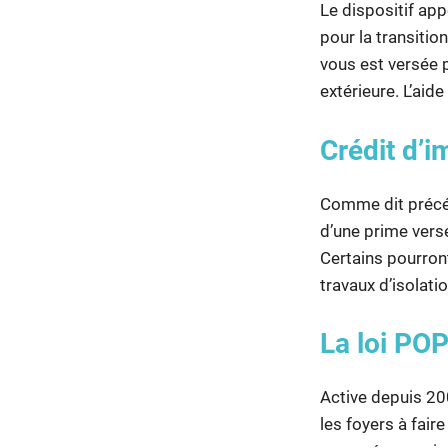
Le dispositif ap
pour la transitio
vous est versée 
extérieure. L’aid
Crédit d’i
Comme dit précé
d’une prime versé
Certains pourron
travaux d’isolati
La loi PO
Active depuis 200
les foyers à fai