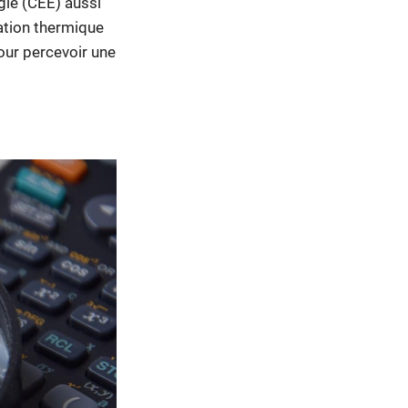
gie (CEE) aussi
lation thermique
our percevoir une