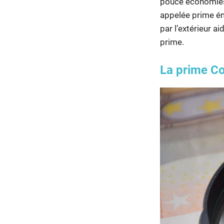
pouce économies 
appelée prime éne
par l’extérieur 
prime.
La prime C