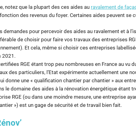
e, notez que la plupart des ces aides au
ravalement de faça
 fonction des revenus du foyer. Certaines aides peuvent se c
es demandes pour percevoir des aides au ravalement et à l’is
éférable de choisir pour faire vos travaux des entreprises R
onnement). Et cela, même si choisir ces entreprises labellisé
s 2021.
certifiées RGE étant trop peu nombreuses en France au vu 
ux des particuliers, l’Etat expérimente actuellement une no
i donne une « qualification chantier par chantier » aux entre
s le domaine des aides à la rénovation énergétique étant t
eprise RGE (ou dans une moindre mesure, une entreprise aya
antier ») est un gage de sécurité et de travail bien fait.
énov’