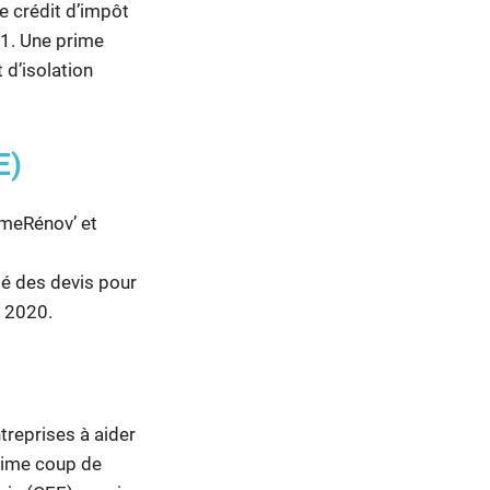
e crédit d’impôt
021. Une prime
 d’isolation
E)
meRénov’ et
té des devis pour
t 2020.
treprises à aider
prime coup de