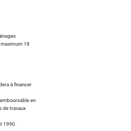
 ménages
au maximum 18
dera à financer
 remboursable en
s de travaux
nt 1990.